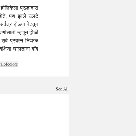
ोलिकेला प्रल्हादास 
ोते, पण झाले उलटे 
्वत्र होळ्या पेटवून 
णीसाठी म्हणून होळी 
सर्व प्रयत्न निष्फळ 
क्षिणा घालताना बोंब 
valofcolors
See All