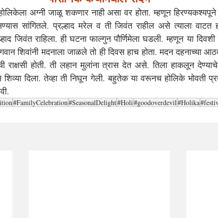
 होलिकेला अग्नी जाळू शकणार नाही असा वर होता. म्हणून हिरण्यकश्यपूने ह
्यास सांगितले. प्रल्हाद मरेल व ती जिवंत राहील असे त्याला वाटत ह
ाद जिवंत राहिला. ही घटना फाल्गुन पौर्णिमेला घडली. म्हणून या दिवशी सर
भगवान शिवांनी मदनाला जाळले तो ही दिवस हाच होता. मदन दहनाच्या आठव
ी राक्षसी होती. ती लहान मुलांना त्रास देत असे. तिला हाकलून देण्याचे 
स शिव्या दिला. तेव्हा ती निघून गेली. बहुतेक या वरूनच होलिके भोवती प्रद
वी.
ition
#FamilyCelebration
#SeasonalDelight
#Holi
#goodoverdevil
#Holika
#festi