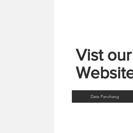
Vist ou
Websit
Date Panchang