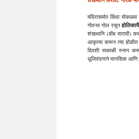
शंखध्वनि करावा. नारळ भाज
मंदिरासमोर किंवा मोकळ्या
होलिकाय
गोवऱ्या गोल रचून 
शंखध्वनि (बोंब मारावी) करा
आकृत्या करून त्या होळीत 
दिवशी सकाळी स्नान करून 
धूलिवंदनाने मानसिक आणि शा