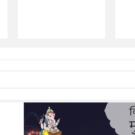
महाशिव
गुढीपाडवा, पंचांग पूजन