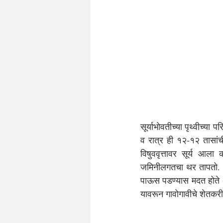
सूर्याभोवतीच्या पृथ्वीच्या
व रात्र ही १२-१२ तासांच
विषुववृत्तावर सूर्य आल
जमिनीलगतचा थर तापतो. हो
पाऊस पडण्यास मदत होते अस
यावरून गावोगावीचे शेतकर