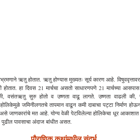
 परिभ्रमणाने ऋतु होतात. ऋतु होण्यास मुख्यतः सूर्य कारण आहे. विषुववृत्ता
ी होतात. हा दिवस 21 मार्चचा असतो साधारणपणे 21 मार्चच्या आसपास 
ा की, वसंतऋतु सुरु होतो व उष्णता वाढू लागते. उष्णता वाढली की, 
लिकेमुळे जमिनीलगतचे तापमान वाढून कमी दाबाचा पट्टा निर्माण होऊन 
े जाणकारांचे मत आहे. योग्य वेळी पेटविलेल्या होलिकेचा धूर आकाशात क
ी पुढील पावसाचा अंदाज बांधीत असत.
पौराणिक कथांमधील संदर्भ