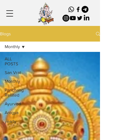
Blogs
Monthly
ALL
POSTS
San Vrat
Monthly
Panchang
Related
Ayurved
Arogya
yearly