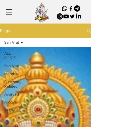
Blogs
San Vrat
ALL
POSTS
San Vrat
Monthly
Panchang
Related
Ayurved
Arogya
yearly