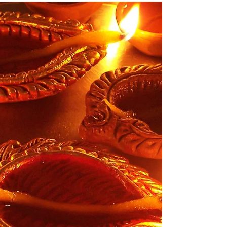
मकर संक्रांती
शके १९४६ पौष कृ. १, मंगळवार 14 जानेवारी 2025 रोजी
सकाळी ८:५५ वाजता सूर्य मकर राशीत प्रवेश करीत आहे.