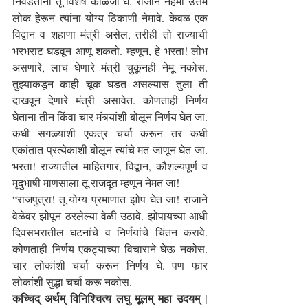
निवडतांना तू विशेष काळजी घे. राजाने नेहमी उत्तम 
लोक हेरून त्यांना योग्य ठिकाणी नेमावे. केवळ एक 
विद्वान व शहाणा मंत्री असेल, तरीही तो राज्याची 
भरभराट घडवून आणू शकतो. म्हणून, हे भरता! लोभ 
असणारे, लाच घेणारे मंत्री चुकूनही नेमू नकोस. 
तुझ्याकडून काही चूक घडत असल्यास तुला ती 
दाखवून देणारे मंत्री असावेत. कोणताही निर्णय 
घेताना तीन किंवा चार मंत्र्यांशी बोलून निर्णय घेत जा. 
कधी सगळ्यांशी एकत्र चर्चा करून तर कधी 
एकांतात प्रत्येकाशी बोलून त्यांचे मत जाणून घेत जा. 
भरता! राज्यातील माहितगार, विद्वान, कौशल्यपूर्ण व 
मृदुभाषी माणसाला तू राजदूत म्हणून नेमत जा!
“राजपुत्रा! तू योग्य प्रमाणात झोप घेत जा! राजाने 
वेळेवर झोपून ठरलेल्या वेळी उठावे. झोपायच्या आधी 
दिवसभरातील घटनांचे व निर्णयांचे चिंतन करावे. 
कोणताही निर्णय एकट्याच्या विचाराने घेऊ नकोस. 
चार लोकांशी चर्चा करून निर्णय घे. पण फार 
लोकांशी सुद्धा चर्चा करू नकोस.
कच्चिद् अर्थम् विनिश्चित्य लघु मूलम् महा उदयम् | 