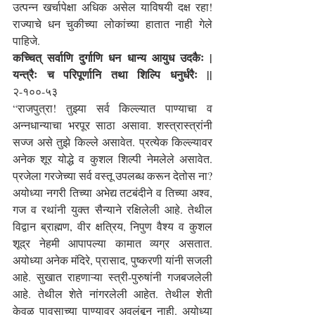
उत्पन्न खर्चापेक्षा अधिक असेल याविषयी दक्ष रहा! 
राज्याचे धन चुकीच्या लोकांच्या हातात नाही गेले 
पाहिजे.
कच्चित् सर्वाणि दुर्गाणि धन धान्य आयुध उदकैः | 
यन्त्रैः च परिपूर्णानि तथा शिल्पि धनुर्धरैः ||
२-१००-५३
“राजपुत्रा! तुझ्या सर्व किल्ल्यात पाण्याचा व 
अन्नधान्याचा भरपूर साठा असावा. शस्त्रास्त्रांनी 
सज्ज असे तुझे किल्ले असावेत. प्रत्येक किल्ल्यावर 
अनेक शूर योद्धे व कुशल शिल्पी नेमलेले असावेत. 
प्रजेला गरजेच्या सर्व वस्तू उपलब्ध करून देतोस ना? 
अयोध्या नगरी तिच्या अभेद्य तटबंदीने व तिच्या अश्व, 
गज व रथांनी युक्त सैन्याने रक्षिलेली आहे. तेथील 
विद्वान ब्राह्मण, वीर क्षत्रिय, निपुण वैश्य व कुशल 
शूद्र नेहमी आपापल्या कामात व्यग्र असतात. 
अयोध्या अनेक मंदिरे, प्रासाद, पुष्करणी यांनी सजली 
आहे. सुखात राहणाऱ्या स्त्री-पुरुषांनी गजबजलेली 
आहे. तेथील शेते नांगरलेली आहेत. तेथील शेती 
केवळ पावसाच्या पाण्यावर अवलंबून नाही. अयोध्या 