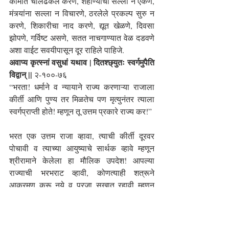
कामात चालढकल करणे, शहाण्यांचा सल्ला न ऐकणे, 
मंत्र्यांना सल्ला न विचारणे, ठरलेले प्रकल्प सुरु न 
करणे, शिकारीचा नाद करणे, द्यूत खेळणे, दिवसा 
झोपणे, गर्विष्ट असणे, सतत नाचगाण्यात वेळ दडवणे 
अशा वाईट सवयीपासून दूर राहिले पाहिजे.
अवाप्य कृत्स्नां वसुधां यथाव | दितश्छ्युतः स्वर्गमुपैति 
विद्वान् ||
 २-१००-७६
“भरता! धर्माने व न्यायाने राज्य करणाऱ्या राजाला 
कीर्ती आणि पुण्य तर मिळतेच पण मृत्युनंतर त्याला 
स्वर्गप्राप्ती होते! म्हणून तू उत्तम प्रकारे राज्य कर!”
भरत एक उत्तम राजा व्हावा, त्याची कीर्ती दूरवर 
पोचावी व त्याच्या आयुष्याचे सार्थक व्हावे म्हणून 
श्रीरामाने केलेला हा मौलिक उपदेश! आपल्या 
राज्याची भरभराट व्हावी, कोणत्याही शत्रूने 
आक्रमण करू नये व प्रजा सुखात रहावी म्हणून 
केलेला उपदेश! या उपदेशातून प्रत्येक नागरिकाने 
आपले काम उत्तम करावे व प्रत्येकाने आपापल्या 
कामात कुशल व व्यस्त असावे हे एका चांगल्या 