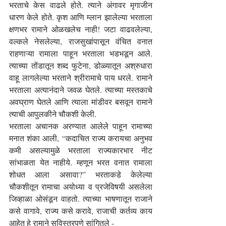
भरताचे केस वाढले होते. त्याने अंगावर मृगाजीन 
धारण केले होते. कृश आणि म्लान झालेल्या भरताला 
क्षणभर रामाने ओळखलेच नाही! जटा वाढवलेल्या, 
वल्कले नेसलेल्या, राजसुखांपासून वंचित वनात 
राहणाऱ्या रामाला पाहून भरताला भडभडून आले. 
त्याच्या तोंडातून शब्द फुटेना, डोळ्यातून अश्रुधारा 
वाहू लागलेल्या भरताने श्रीरामाचे पाय धरले. रामाने 
भरताला अत्यानंदाने जवळ घेतले. त्याच्या मस्तकाचे 
अवघ्राण घेतले आणि त्याला मांडीवर बसवून रामाने 
त्याची आपुलकीने चौकशी केली.
भरताला अचानक अरण्यात आलेले पाहून रामाच्या 
मनात शंका आली, “कदाचित राज्य करायचा अनुभव 
कमी असल्यामुळे भरताला राज्यकारभार नीट 
सांभाळता येत नाहीये. म्हणून भरत वनात रामाला 
शोधत आला असावा?” भरताकडे केलेल्या 
चौकशीतून रामाचा अयोध्या व प्रजेविषयी असलेला 
जिव्हाळा ओसंडून वाहतो. त्याच्या भाषणातून राजाने 
कसे वागावे, राज्य कसे करावे, राजाची कर्तव्य काय 
आहेत हे रामाने सविस्तरपणे सांगितले -