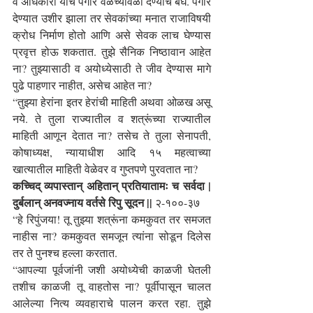
व अधिकारी यांचे पगार वेळच्यावेळी देण्याचे बघ. पगार 
देण्यात उशीर झाला तर सेवकांच्या मनात राजाविषयी 
क्रोध निर्माण होतो आणि असे सेवक लाच घेण्यास 
प्रवृत्त होऊ शकतात. तुझे सैनिक निष्ठावान आहेत 
ना? तुझ्यासाठी व अयोध्येसाठी ते जीव देण्यास मागे 
पुढे पाहणार नाहीत, असेच आहेत ना?
“तुझ्या हेरांना इतर हेरांची माहिती अथवा ओळख असू 
नये. ते तुला राज्यातील व शत्रूंच्या राज्यातील 
माहिती आणून देतात ना? तसेच ते तुला सेनापती, 
कोषाध्यक्ष, न्यायाधीश आदि १५ महत्वाच्या 
खात्यातील माहिती वेळेवर व गुप्तपणे पुरवतात ना?
कच्चिद् व्यपास्तान् अहितान् प्रतियातामः च सर्वदा | 
दुर्बलान् अनवज्नाय वर्तसे रिपु सूदन ||
 २-१००-३७
“हे रिपुंजया! तू तुझ्या शत्रूंना कमकुवत तर समजत 
नाहीस ना? कमकुवत समजून त्यांना सोडून दिलेस 
तर ते पुनश्च हल्ला करतात.
“आपल्या पूर्वजांनी जशी अयोध्येची काळजी घेतली 
तशीच काळजी तू वाहतोस ना? पूर्वीपासून चालत 
आलेल्या नित्य व्यवहाराचे पालन करत रहा. तुझे 