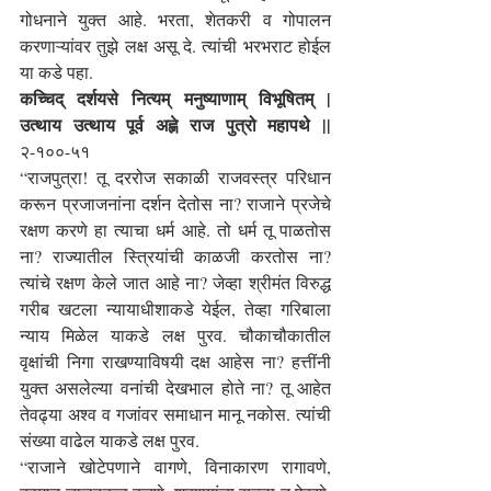
गोधनाने युक्त आहे. भरता, शेतकरी व गोपालन 
करणाऱ्यांवर तुझे लक्ष असू दे. त्यांची भरभराट होईल 
या कडे पहा.
कच्चिद् दर्शयसे नित्यम् मनुष्याणाम् विभूषितम् | 
उत्थाय उत्थाय पूर्व अह्णे राज पुत्रो महापथे ||
२-१००-५१
“राजपुत्रा! तू दररोज सकाळी राजवस्त्र परिधान 
करून प्रजाजनांना दर्शन देतोस ना? राजाने प्रजेचे 
रक्षण करणे हा त्याचा धर्म आहे. तो धर्म तू पाळतोस 
ना? राज्यातील स्त्रियांची काळजी करतोस ना? 
त्यांचे रक्षण केले जात आहे ना? जेव्हा श्रीमंत विरुद्ध 
गरीब खटला न्यायाधीशाकडे येईल, तेव्हा गरिबाला 
न्याय मिळेल याकडे लक्ष पुरव. चौकाचौकातील 
वृक्षांची निगा राखण्याविषयी दक्ष आहेस ना? हत्तींनी 
युक्त असलेल्या वनांची देखभाल होते ना? तू आहेत 
तेवढ्या अश्व व गजांवर समाधान मानू नकोस. त्यांची 
संख्या वाढेल याकडे लक्ष पुरव.
“राजाने खोटेपणाने वागणे, विनाकारण रागावणे, 