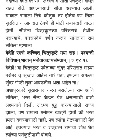
नदीच्या काठावर राम, लक्ष्मण व सीता पर्णकुटी बांधून 
राहत होते. आपल्यासाठी सीता अरण्यात आली, 
याबद्दल रामाला तिचे कौतुक तर होतेच पण तिला 
सुरक्षित व आनंदात ठेवणे ही मोठी जबाबदारी वाटत 
होती. सीतेला चित्रकुटच्या परिसराचे, तेथील 
प्राण्यांचे, वनसंपदेचे वर्णन करून सांगतांना राम 
सीतेला म्हणाला -
वैदेहि रमसे कच्चित् चित्रकूटे मया सह | पश्यन्ती 
विविधान् भावान् मनोवाक्कायसंमतान् ||
 २-९४-१८
वैदेही! या चित्रकूट पर्वताच्या सुंदर परिसरात माझ्या 
बरोबर तू सुखात आहेस ना? पहा, इथल्या सगळ्या 
सुंदर गोष्टी तुला आवडतील अशा आहेत ना?
अशाप्रकारे सुखसंवाद करत बसलेल्या राम आणि 
सीतेला, भरत सैन्य घेऊन येत असल्याची वार्ता 
लक्ष्मणाने दिली. लक्ष्मण युद्ध करण्यासाठी सज्ज 
झाला, पण रामाला मनोमन खात्री होती की भरत 
हल्ला करण्यासाठी नाही, पण त्यांना भेटण्यासाठी येत 
आहे. इतक्यात भरत व शत्रुघ्न रामाचा शोध घेत 
त्यांच्या पर्णकुटीपाशी पोचले.