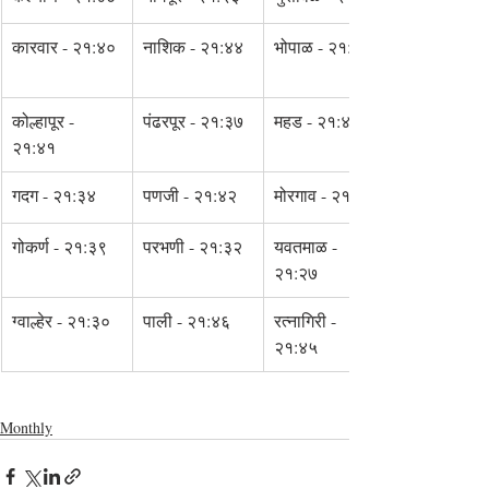
कारवार - २१:४०
नाशिक - २१:४४
भोपाळ - २१:३१
कोल्हापूर - 
पंढरपूर - २१:३७
महड - २१:४६
२१:४१
गदग - २१:३४
पणजी - २१:४२
मोरगाव - २१:४१
गोकर्ण - २१:३९
परभणी - २१:३२
यवतमाळ - 
२१:२७
ग्वाल्हेर - २१:३०
पाली - २१:४६
रत्नागिरी - 
२१:४५
Monthly