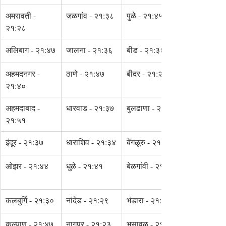
अमरावती - 
जळगांव - २१:३८
पुळे - २१:४५
२१:२८
अलिबाग - २१:४७
जालना - २१:३६
बीड - २१:३६
अहमदनगर - 
ठाणे - २१:४७
बीदर - २१:२८
२१:४०
अहमदाबाद - 
धारवाड - २१:३७
बुलढाणा - २१:३५
२१:५१
इंदूर - २१:३७
धाराशिव - २१:३४
बेंगळूरु - २१:२५
ओझर - २१:४४
धुळे - २१:४१
बेळगांवी - २१:३९
कलबुर्गि - २१:३०
नांदेड - २१:२९
भंडारा - २१:२१
कल्याण - २१:४७
नागपूर - २१:२३
भुसावळ - २१:३७